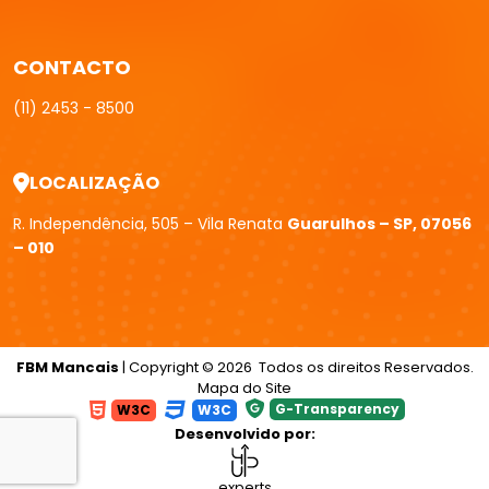
G-Transparency
W3C
W3C
Desenvolvido por:
experts