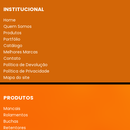
Mancais
Rolamentos
Buchas
Retentores
CONTACTO
(11) 2453 - 8500
LOCALIZAÇÃO
R. Independência, 505 – Vila Renata
Guarulhos – SP, 07056
– 010
FBM Mancais
| Copyright © 2026 Todos os direitos Reservados.
Mapa do Site