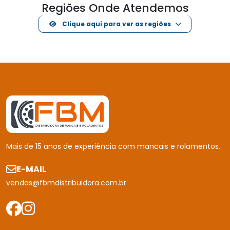
INSTITUCIONAL
Home
Quem Somos
Produtos
Portfólio
Catálogo
Melhores Marcas
Contato
Política de Devolução
Política de Privacidade
Mapa do site
PRODUTOS