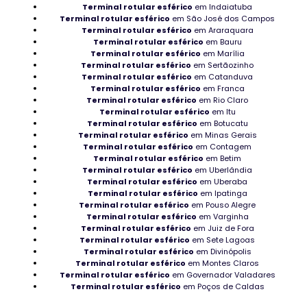
Terminal rotular esférico
em Indaiatuba
Distribuidora de mancais FBM
Terminal rotular esférico
em São José dos Campos
Terminal rotular esférico
em Araraquara
Rolamento para usinas industriais
Terminal rotular esférico
em Bauru
Terminal rotular esférico
em Marília
Rolamento Axial no Rio Grande do Sul
Terminal rotular esférico
em Sertãozinho
Terminal rotular esférico
em Catanduva
Terminal rotular esférico
em Franca
Rolamentos agulha industriais
Terminal rotular esférico
em Rio Claro
Terminal rotular esférico
em Itu
Manutenção de máquinas industriais
Terminal rotular esférico
em Botucatu
Terminal rotular esférico
em Minas Gerais
Terminal rotular esférico
Rolamento de super precisão
em Contagem
Terminal rotular esférico
em Betim
Terminal rotular esférico
em Uberlândia
Onde adquirir Rolamento de agulha em Goiás
Terminal rotular esférico
em Uberaba
Terminal rotular esférico
em Ipatinga
Rolamentos para colheitadeiras à venda
Terminal rotular esférico
em Pouso Alegre
Terminal rotular esférico
em Varginha
Terminal rotular esférico
em Juiz de Fora
Adquirir Rolamentso de boa qualidade em Goiânia
Terminal rotular esférico
em Sete Lagoas
Terminal rotular esférico
em Divinópolis
Rolamento para uso ferroviário
Terminal rotular esférico
em Montes Claros
Terminal rotular esférico
em Governador Valadares
Rolamento Autocompensador em Rondônia
Terminal rotular esférico
em Poços de Caldas