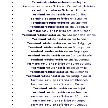
Rolamento de boa qualidade industrial
Terminal rotular esférico
em Itajubá
Terminal rotular esférico
em Conselheiro Lafaiete
Terminal rotular esférico
em Parana
Mancais NSK em Rondônia
Terminal rotular esférico
em Curitiba
Terminal rotular esférico
em Londrina
Mancal Autocompensador no Tocantins
Terminal rotular esférico
em Maringá
Terminal rotular esférico
em Cascavel
Rolamento para maromba
Terminal rotular esférico
em Ponta Grossa
Terminal rotular esférico
em São José dos Pinhais
Terminal rotular esférico
em Toledo
Rolamento para CNC distribuidor
Terminal rotular esférico
em Foz do Iguaçu
Terminal rotular esférico
em Guarapuava
Peças de manutenção de máquina
Terminal rotular esférico
em Arapongas
Terminal rotular esférico
em Campo Mourão
Distribuidor de peças para compressor
Terminal rotular esférico
em Apucarana
Terminal rotular esférico
em Santa catarina
Terminal rotular esférico
em Joinville
Rolamentos NTN no Rio Grande do Sul
Terminal rotular esférico
em Blumenau
Terminal rotular esférico
em Jaraguá do Sul
Loja de Mancais NSK
Terminal rotular esférico
em Chapecó
Terminal rotular esférico
em Criciúma
Distribuidor de Mancais de apoio
Terminal rotular esférico
em Itajaí
Terminal rotular esférico
em Brusque
Terminal rotular esférico
em São José
Rolamentos de Deslizamento em Minas Gerais
Terminal rotular esférico
em Lages
Terminal rotular esférico
em Joaçaba
Rolamentos de rolos cônicos