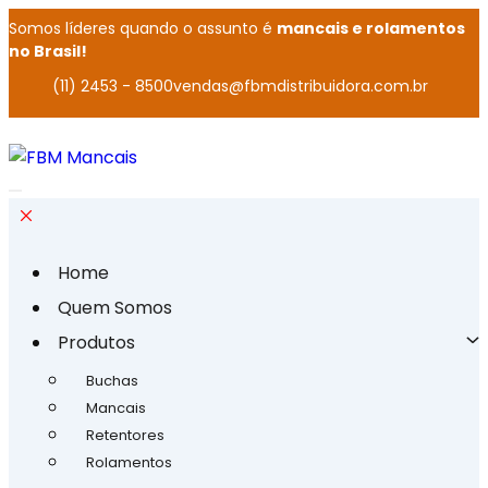
Somos líderes quando o assunto é
mancais e rolamentos
no Brasil!
(11) 2453 - 8500
vendas@fbmdistribuidora.com.br
Home
Quem Somos
Produtos
Buchas
Mancais
Retentores
Rolamentos