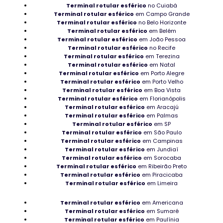
Terminal rotular esférico
no Cuiabá
Rolamentos para automação industrial
Terminal rotular esférico
em Campo Grande
Terminal rotular esférico
no Belo Horizonte
Rolamento para ventilador industrial
Terminal rotular esférico
em Belém
Terminal rotular esférico
em João Pessoa
Terminal rotular esférico
no Recife
Rolamento para bomba d’água
Terminal rotular esférico
em Terezina
Terminal rotular esférico
em Natal
Mancais NTN no Espírito Santo
Terminal rotular esférico
em Porto Alegre
Terminal rotular esférico
em Porto Velho
Terminal rotular esférico
em Boa Vista
Rolamento de rolo cilíndrico no Recife
Terminal rotular esférico
em Florianópolis
Terminal rotular esférico
em Aracajú
Rolamentos de maior durabilidade
Terminal rotular esférico
em Palmas
Terminal rotular esférico
em SP
Distribuidor de rolamentos de poliamida
Terminal rotular esférico
em São Paulo
Terminal rotular esférico
em Campinas
Terminal rotular esférico
em Jundiaí
Peças para pavimentação industrial
Terminal rotular esférico
em Sorocaba
Terminal rotular esférico
em Ribeirão Preto
Rolamentos Agulha em Roraima
Terminal rotular esférico
em Piracicaba
Terminal rotular esférico
em Limeira
Distribuidor Bucha para rolamento
Terminal rotular esférico
em Americana
Mancal Axial de Esferas em São Paulo
Terminal rotular esférico
em Sumaré
Terminal rotular esférico
em Paulínia