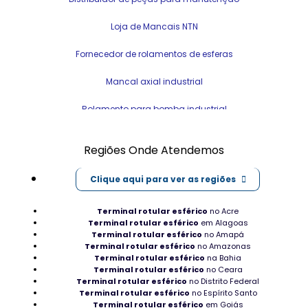
Loja de Mancais NTN
Fornecedor de rolamentos de esferas
Mancal axial industrial
Rolamento para bomba industrial
Engrenagens de grande porte industrial
Regiões Onde Atendemos
Distribuidor de rolamento ferroviário
Clique aqui para ver as regiões
Loja de Rolamentos SKF em Macapá
Terminal rotular esférico
no Acre
Rolamento para ventilador industrial
Terminal rotular esférico
em Alagoas
Terminal rotular esférico
no Amapá
Terminal rotular esférico
Tipo de Mancais em Roraima
no Amazonas
Terminal rotular esférico
na Bahia
Terminal rotular esférico
no Ceara
Mancal para tambor revestido
Terminal rotular esférico
no Distrito Federal
Terminal rotular esférico
no Espírito Santo
Comprar Rolamento para ventilador industrial
Terminal rotular esférico
em Goiás