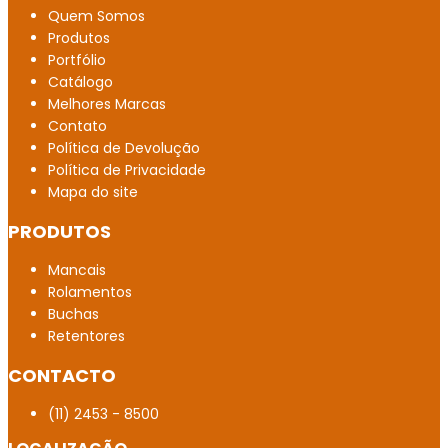
Quem Somos
Mancais NSK em Minas Gerais
Produtos
Portfólio
Empresa de rolamento de rolo em Belém
Catálogo
Melhores Marcas
Rolamento autocompensador de esferas
Contato
Política de Devolução
Distribuidor de SKF em Boa Vista
Política de Privacidade
Mapa do site
Rolamento em inox distribuidor
PRODUTOS
Conjunto autocompensador
Mancais
Loja de Rolamentos NSK Macapá
Rolamentos
Rolamentos de alta precisão
Buchas
Retentores
Rolamento com garantia em Belém
CONTACTO
Mancal FBM
(11) 2453 - 8500
Distribuidor autorizado SKF