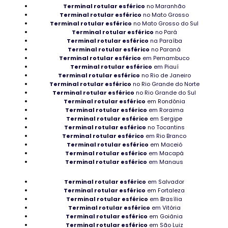
Terminal rotular esférico
no Maranhão
Terminal rotular esférico
no Mato Grosso
Distribuidor de Rolamentos para pedreira
Terminal rotular esférico
no Mato Grosso do Sul
Terminal rotular esférico
no Pará
Distribuidor rolamentos manutenção
Terminal rotular esférico
na Paraíba
Terminal rotular esférico
no Paraná
Rolamentos baratos de 2° linha
Terminal rotular esférico
em Pernambuco
Terminal rotular esférico
em Piauí
Terminal rotular esférico
no Rio de Janeiro
Mancal Industrial em Roraima
Terminal rotular esférico
no Rio Grande do Norte
Terminal rotular esférico
no Rio Grande do Sul
Rolamento para indústria de celulose
Terminal rotular esférico
em Rondônia
Terminal rotular esférico
em Roraima
Tipo de Rolamentos em Roraima
Terminal rotular esférico
em Sergipe
Terminal rotular esférico
no Tocantins
Terminal rotular esférico
em Rio Branco
Rolamentos Autocompensadores de esferas em
Terminal rotular esférico
em Maceió
Terminal rotular esférico
em Macapá
Florianópolis
Terminal rotular esférico
em Manaus
Rolamento SKF bom em Rondônia
Terminal rotular esférico
em Salvador
Terminal rotular esférico
em Fortaleza
Rolamento NTN em Macapá
Terminal rotular esférico
em Brasília
Terminal rotular esférico
em Vitória
Terminal rotular esférico
em Goiânia
Mancal de rolamento industrial em Rondônia
Terminal rotular esférico
em São Luiz