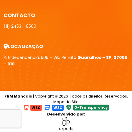
CONTACTO
(11) 2453 - 8500
LOCALIZAÇÃO
R. Independência, 505 – Vila Renata
Guarulhos – SP, 07056
– 010
FBM Mancais
| Copyright © 2026 Todos os direitos Reservados.
Mapa do Site
G-Transparency
W3C
W3C
Desenvolvido por:
experts