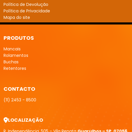
LOCALIZAÇÃO
R. Independência, 505 – Vila Renata
Guarulhos – SP, 07056
– 010
FBM Mancais
| Copyright © 2026 Todos os direitos Reservados.
Mapa do Site
G-Transparency
W3C
W3C
Desenvolvido por:
experts