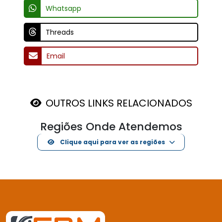
Mais de 15 anos de experiência com mancais e rolamentos.
E-MAIL
vendas@fbmdistribuidora.com.br
INSTITUCIONAL
Home
Quem Somos
Produtos