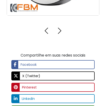
Pinterest
LinkedIn
Whatsapp
Threads
Email
OUTROS LINKS RELACIONADOS
Regiões Onde Atendemos
Clique aqui para ver as regiões