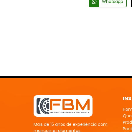
Whatsapp
IN
Ho
Que
Prod
Mais de 15 anos de experiência com
Port
mancais e rolamentos.