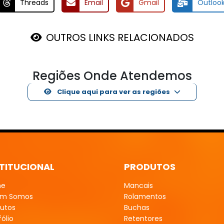
Threads
Email
Gmail
Outloo
OUTROS LINKS RELACIONADOS
Regiões Onde Atendemos
Clique aqui para ver as regiões
STITUCIONAL
PRODUTOS
me
Mancais
m Somos
Rolamentos
utos
Buchas
fólio
Retentores