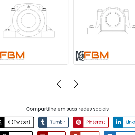
olamentos SKF em São
Tipos de Mancais e Su
Paulo
Aplicações em Roraim
Compartilhe em suas redes sociais
X (Twitter)
Tumblr
Pinterest
Link