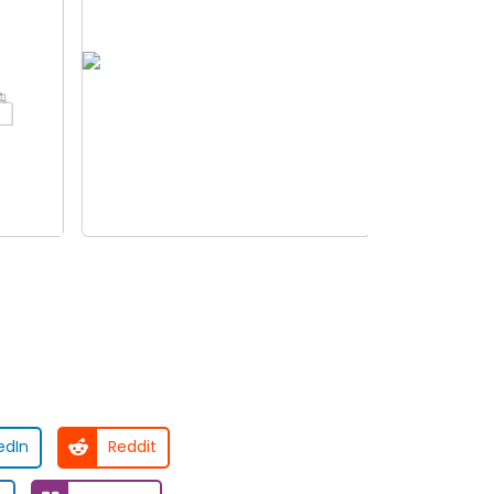
Rolamento para
as
retroescavadeira para
a
aplicações
edIn
Reddit