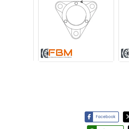
Rolamento linear de
R
precisão
Facebook