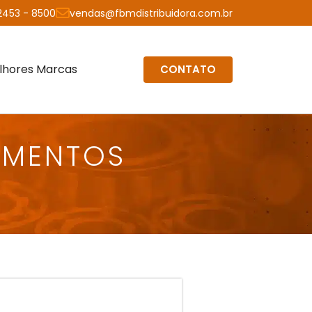
 2453 - 8500
vendas@fbmdistribuidora.com.br
lhores Marcas
CONTATO
IMENTOS