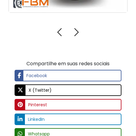
LinkedIn
Whatsapp
Threads
Email
OUTROS LINKS RELACIONADOS
Regiões Onde Atendemos
Clique aqui para ver as regiões