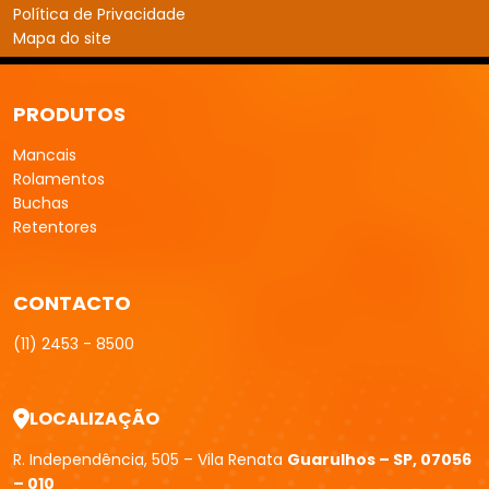
LOCALIZAÇÃO
R. Independência, 505 – Vila Renata
Guarulhos – SP, 07056
– 010
FBM Mancais
| Copyright © 2026 Todos os direitos Reservados.
Mapa do Site
G-Transparency
W3C
W3C
Desenvolvido por:
experts