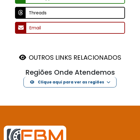
Mais de 15 anos de experiência com mancais e rolamentos.
E-MAIL
vendas@fbmdistribuidora.com.br
INSTITUCIONAL
Home
Quem Somos
Produtos
Portfólio