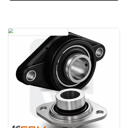
Rolamento para
mancal
Compartilhe em suas redes sociais
Facebook
X (Twitter)
Pinterest