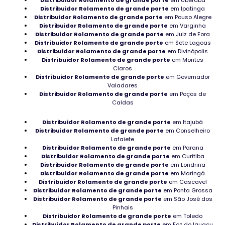
Rolamento para uso ferroviário
Distribuidor Rolamento de grande porte
em Ipatinga
Distribuidor Rolamento de grande porte
em Pouso Alegre
Rolamento Autocompensador em Rondônia
Distribuidor Rolamento de grande porte
em Varginha
Distribuidor Rolamento de grande porte
em Juiz de Fora
Distribuidor Rolamento de grande porte
em Sete Lagoas
Rolamento de boa qualidade industrial
Distribuidor Rolamento de grande porte
em Divinópolis
Distribuidor Rolamento de grande porte
em Montes
Mancais NSK em Rondônia
Claros
Distribuidor Rolamento de grande porte
em Governador
Mancal Autocompensador no Tocantins
Valadares
Distribuidor Rolamento de grande porte
em Poços de
Caldas
Rolamento para maromba
Distribuidor Rolamento de grande porte
em Itajubá
Rolamento para CNC distribuidor
Distribuidor Rolamento de grande porte
em Conselheiro
Lafaiete
Peças de manutenção de máquina
Distribuidor Rolamento de grande porte
em Parana
Distribuidor Rolamento de grande porte
em Curitiba
Distribuidor de peças para compressor
Distribuidor Rolamento de grande porte
em Londrina
Distribuidor Rolamento de grande porte
em Maringá
Distribuidor Rolamento de grande porte
em Cascavel
Rolamentos NTN no Rio Grande do Sul
Distribuidor Rolamento de grande porte
em Ponta Grossa
Distribuidor Rolamento de grande porte
em São José dos
Loja de Mancais NSK
Pinhais
Distribuidor Rolamento de grande porte
em Toledo
Distribuidor Rolamento de grande porte
Distribuidor de Mancais de apoio
em Foz do Iguaçu