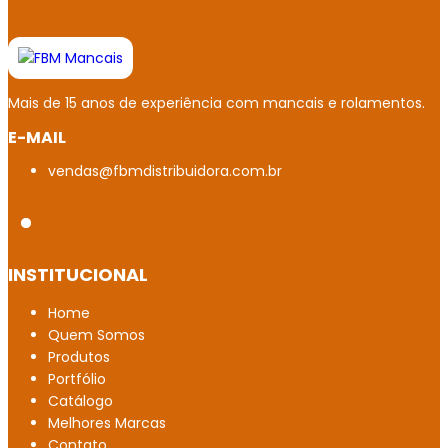
Mancais de Deslizamento em Belém
Rolamento de alta precisão em Belém
Mais de 15 anos de experiência com mancais e rolamentos.
Mancais NSK em Minas Gerais
E-MAIL
Empresa de rolamento de rolo em Belém
vendas@fbmdistribuidora.com.br
Rolamento autocompensador de esferas
Distribuidor de SKF em Boa Vista
INSTITUCIONAL
Rolamento em inox distribuidor
Home
Conjunto autocompensador
Quem Somos
Loja de Rolamentos NSK Macapá
Produtos
Portfólio
Rolamentos de alta precisão
Catálogo
Melhores Marcas
Rolamento com garantia em Belém
Contato