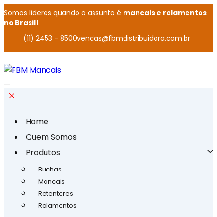
Somos líderes quando o assunto é
mancais e rolamentos
no Brasil!
(11) 2453 - 8500
vendas@fbmdistribuidora.com.br
Home
Quem Somos
Produtos
Buchas
Mancais
Retentores
Rolamentos