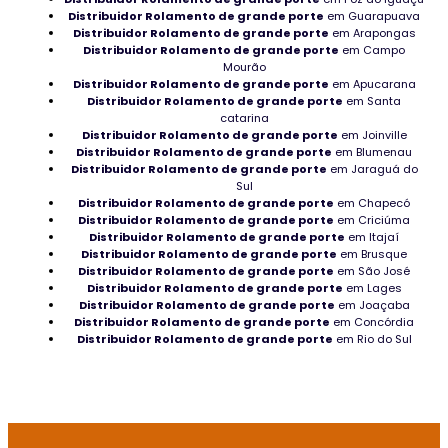
Distribuidor Rolamento de grande porte
em Guarapuava
Distribuidor Rolamento de grande porte
em Arapongas
Rolamentos de Deslizamento em Minas Gerais
Distribuidor Rolamento de grande porte
em Campo
Mourão
Rolamentos de rolos cônicos
Distribuidor Rolamento de grande porte
em Apucarana
Distribuidor Rolamento de grande porte
em Santa
catarina
Rolamentos industriais onde adquirir
Distribuidor Rolamento de grande porte
em Joinville
Distribuidor Rolamento de grande porte
em Blumenau
Mancal NSK é bom
Distribuidor Rolamento de grande porte
em Jaraguá do
Sul
Adquirir Rolamento para moinho
Distribuidor Rolamento de grande porte
em Chapecó
Distribuidor Rolamento de grande porte
em Criciúma
Distribuidor Rolamento de grande porte
em Itajaí
Catálogo de Mancais em Macapá
Distribuidor Rolamento de grande porte
em Brusque
Distribuidor Rolamento de grande porte
em São José
Distribuidora de mancais e rolamentos
Distribuidor Rolamento de grande porte
em Lages
Distribuidor Rolamento de grande porte
em Joaçaba
Mancal Radial no Espírito Santo
Distribuidor Rolamento de grande porte
em Concórdia
Distribuidor Rolamento de grande porte
em Rio do Sul
Tipos de Mancais e Suas Aplicações em Roraima
Mancais TIMKEN industriais
Axial de Esferas em Roraima no Tocantins