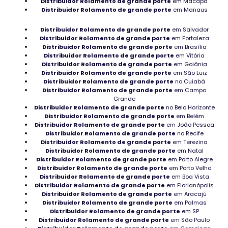
Distribuidor Rolamento de grande porte
em Macapá
Distribuidor Rolamento de grande porte
em Manaus
Rolamento NTN em Macapá
Distribuidor Rolamento de grande porte
em Salvador
Mancal de rolamento industrial em Rondônia
Distribuidor Rolamento de grande porte
em Fortaleza
Distribuidor Rolamento de grande porte
em Brasília
Rolamentos para automação industrial
Distribuidor Rolamento de grande porte
em Vitória
Distribuidor Rolamento de grande porte
em Goiânia
Distribuidor Rolamento de grande porte
Rolamento para ventilador industrial
em São Luiz
Distribuidor Rolamento de grande porte
no Cuiabá
Distribuidor Rolamento de grande porte
em Campo
Rolamento para bomba d’água
Grande
Distribuidor Rolamento de grande porte
no Belo Horizonte
Mancais NTN no Espírito Santo
Distribuidor Rolamento de grande porte
em Belém
Distribuidor Rolamento de grande porte
em João Pessoa
Distribuidor Rolamento de grande porte
no Recife
Rolamento de rolo cilíndrico no Recife
Distribuidor Rolamento de grande porte
em Terezina
Distribuidor Rolamento de grande porte
em Natal
Rolamentos de maior durabilidade
Distribuidor Rolamento de grande porte
em Porto Alegre
Distribuidor Rolamento de grande porte
em Porto Velho
Distribuidor de rolamentos de poliamida
Distribuidor Rolamento de grande porte
em Boa Vista
Distribuidor Rolamento de grande porte
em Florianópolis
Distribuidor Rolamento de grande porte
em Aracajú
Peças para pavimentação industrial
Distribuidor Rolamento de grande porte
em Palmas
Distribuidor Rolamento de grande porte
em SP
Rolamentos Agulha em Roraima
Distribuidor Rolamento de grande porte
em São Paulo