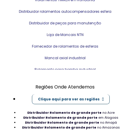
Distribuidor rolamentos autocompensadores esfera
Distribuidor de peças para manutenção
Loja de Mancais NTN
Fornecedor de rolamentos de esferas
Mancal axial industrial
Rolamento para bomba industrial
Engrenagens de grande porte industrial
Regiões Onde Atendemos
Distribuidor de rolamento ferroviário
Clique aqui para ver as regiões
Loja de Rolamentos SKF em Macapá
Distribuidor Rolamento de grande porte
no Acre
Rolamento para ventilador industrial
Distribuidor Rolamento de grande porte
em Alagoas
Distribuidor Rolamento de grande porte
no Amapá
Distribuidor Rolamento de grande porte
Tipo de Mancais em Roraima
no Amazonas