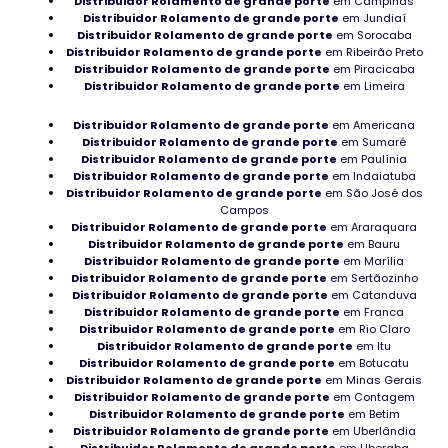
Distribuidor Rolamento de grande porte
em Campinas
Distribuidor Bucha para rolamento
Distribuidor Rolamento de grande porte
em Jundiaí
Distribuidor Rolamento de grande porte
em Sorocaba
Distribuidor Rolamento de grande porte
em Ribeirão Preto
Mancal Axial de Esferas em São Paulo
Distribuidor Rolamento de grande porte
em Piracicaba
Distribuidor Rolamento de grande porte
em Limeira
Distribuidora de mancais FBM
Distribuidor Rolamento de grande porte
em Americana
Rolamento para usinas industriais
Distribuidor Rolamento de grande porte
em Sumaré
Distribuidor Rolamento de grande porte
em Paulínia
Rolamento Axial no Rio Grande do Sul
Distribuidor Rolamento de grande porte
em Indaiatuba
Distribuidor Rolamento de grande porte
em São José dos
Campos
Rolamentos agulha industriais
Distribuidor Rolamento de grande porte
em Araraquara
Distribuidor Rolamento de grande porte
em Bauru
Manutenção de máquinas industriais
Distribuidor Rolamento de grande porte
em Marília
Distribuidor Rolamento de grande porte
em Sertãozinho
Distribuidor Rolamento de grande porte
Rolamento de super precisão
em Catanduva
Distribuidor Rolamento de grande porte
em Franca
Distribuidor Rolamento de grande porte
em Rio Claro
Onde adquirir Rolamento de agulha em Goiás
Distribuidor Rolamento de grande porte
em Itu
Distribuidor Rolamento de grande porte
em Botucatu
Rolamentos para colheitadeiras à venda
Distribuidor Rolamento de grande porte
em Minas Gerais
Distribuidor Rolamento de grande porte
em Contagem
Distribuidor Rolamento de grande porte
em Betim
Adquirir Rolamentso de boa qualidade em Goiânia
Distribuidor Rolamento de grande porte
em Uberlândia
Distribuidor Rolamento de grande porte
em Uberaba