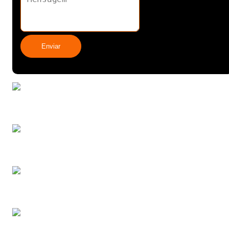
Enviar
Rolamento ROMI para
torno
Venda de rolamentos
para máquinas pesadas
Empresa de Peças para
tornearia mecânica
Distribuidor de Mancais
de alta resistência