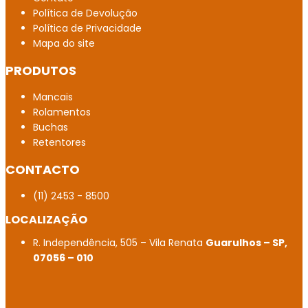
Política de Devolução
Mancal FBM
Política de Privacidade
Mapa do site
Distribuidor autorizado SKF
PRODUTOS
Rolamento Axial em Macapá
Mancais
Rolamento com garantia no Tocantins
Rolamentos
Buchas
Rolamentos para centro de usinagem CNC
Retentores
Distribuidor Peças para tornearia mecânica
CONTACTO
Rolamentos para manutenção de máquinas ROMI
(11) 2453 - 8500
Distribuidor de Rolamento de rolos cônicos no
LOCALIZAÇÃO
Tocantins
R. Independência, 505 – Vila Renata
Guarulhos – SP,
07056 – 010
Mancal Axial de Esferas no Espírito Santo
Mancal Axial