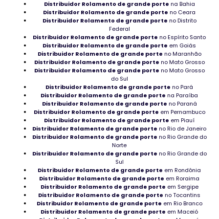
Distribuidor Rolamento de grande porte
na Bahia
Distribuidor Rolamento de grande porte
no Ceara
Mancal para tambor revestido
Distribuidor Rolamento de grande porte
no Distrito
Federal
Comprar Rolamento para ventilador industrial
Distribuidor Rolamento de grande porte
no Espírito Santo
Distribuidor Rolamento de grande porte
em Goiás
Distribuidor Rolamento de grande porte
no Maranhão
Distribuidor de Rolamentos para pedreira
Distribuidor Rolamento de grande porte
no Mato Grosso
Distribuidor Rolamento de grande porte
no Mato Grosso
Distribuidor rolamentos manutenção
do Sul
Distribuidor Rolamento de grande porte
no Pará
Rolamentos baratos de 2° linha
Distribuidor Rolamento de grande porte
na Paraíba
Distribuidor Rolamento de grande porte
no Paraná
Distribuidor Rolamento de grande porte
em Pernambuco
Mancal Industrial em Roraima
Distribuidor Rolamento de grande porte
em Piauí
Distribuidor Rolamento de grande porte
no Rio de Janeiro
Rolamento para indústria de celulose
Distribuidor Rolamento de grande porte
no Rio Grande do
Norte
Tipo de Rolamentos em Roraima
Distribuidor Rolamento de grande porte
no Rio Grande do
Sul
Distribuidor Rolamento de grande porte
em Rondônia
Rolamentos Autocompensadores de esferas em
Distribuidor Rolamento de grande porte
em Roraima
Distribuidor Rolamento de grande porte
em Sergipe
Florianópolis
Distribuidor Rolamento de grande porte
no Tocantins
Distribuidor Rolamento de grande porte
em Rio Branco
Rolamento SKF bom em Rondônia
Distribuidor Rolamento de grande porte
em Maceió