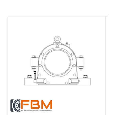
Mancais NSK em
Rondônia
Rolamento de rolo cônico industrial