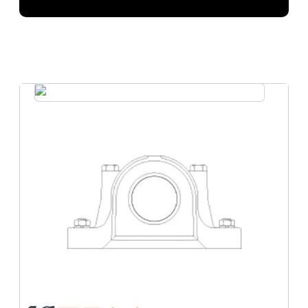
Mancal Autocompensador no
Tocantins
Compartilhe em suas redes sociais
Facebook
X (Twitter)