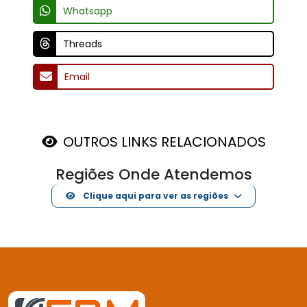
Mais de 15 anos de experiência com mancais e rolamentos.
E-MAIL
vendas@fbmdistribuidora.com.br
INSTITUCIONAL
Home
Quem Somos
Produtos