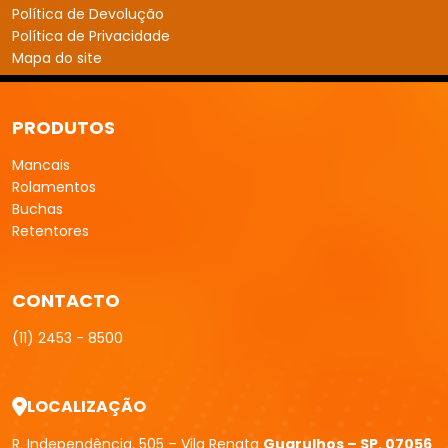
LOCALIZAÇÃO
R. Independência, 505 – Vila Renata
Guarulhos – SP, 07056
– 010
FBM Mancais
| Copyright © 2026 Todos os direitos Reservados.
Mapa do Site
G-Transparency
W3C
W3C
Desenvolvido por:
experts