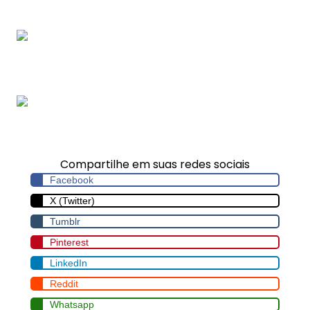
agrícolas
Empresa de rolamentos
mancais e buchas
Rolamento de grande
porte serraria
Compartilhe em suas redes sociais
Facebook
X (Twitter)
Tumblr
Pinterest
LinkedIn
Reddit
Whatsapp