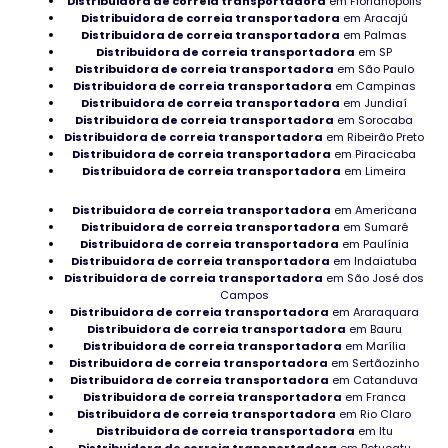
Distribuidora de correia transportadora
em Florianópolis
Distribuidora de correia transportadora
em Aracajú
Peças para pavimentação industrial
Distribuidora de correia transportadora
em Palmas
Distribuidora de correia transportadora
em SP
Rolamentos Agulha em Roraima
Distribuidora de correia transportadora
em São Paulo
Distribuidora de correia transportadora
em Campinas
Distribuidor Bucha para rolamento
Distribuidora de correia transportadora
em Jundiaí
Distribuidora de correia transportadora
em Sorocaba
Distribuidora de correia transportadora
em Ribeirão Preto
Mancal Axial de Esferas em São Paulo
Distribuidora de correia transportadora
em Piracicaba
Distribuidora de correia transportadora
em Limeira
Distribuidora de mancais FBM
Distribuidora de correia transportadora
em Americana
Rolamento para usinas industriais
Distribuidora de correia transportadora
em Sumaré
Distribuidora de correia transportadora
em Paulínia
Rolamento Axial no Rio Grande do Sul
Distribuidora de correia transportadora
em Indaiatuba
Distribuidora de correia transportadora
em São José dos
Campos
Rolamentos agulha industriais
Distribuidora de correia transportadora
em Araraquara
Distribuidora de correia transportadora
em Bauru
Manutenção de máquinas industriais
Distribuidora de correia transportadora
em Marília
Distribuidora de correia transportadora
em Sertãozinho
Distribuidora de correia transportadora
Rolamento de super precisão
em Catanduva
Distribuidora de correia transportadora
em Franca
Distribuidora de correia transportadora
em Rio Claro
Onde adquirir Rolamento de agulha em Goiás
Distribuidora de correia transportadora
em Itu
Distribuidora de correia transportadora
em Botucatu