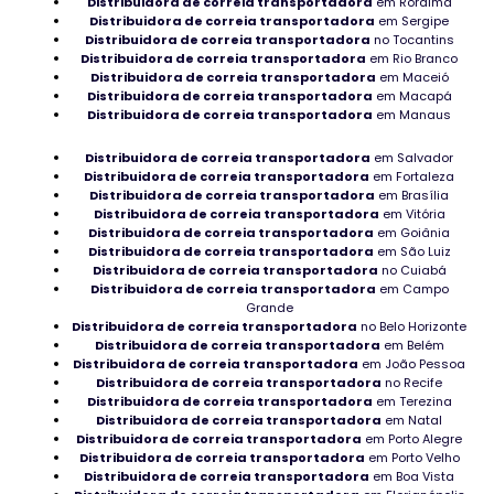
Distribuidora de correia transportadora
em Roraima
Distribuidora de correia transportadora
em Sergipe
Florianópolis
Distribuidora de correia transportadora
no Tocantins
Distribuidora de correia transportadora
em Rio Branco
Rolamento SKF bom em Rondônia
Distribuidora de correia transportadora
em Maceió
Distribuidora de correia transportadora
em Macapá
Distribuidora de correia transportadora
em Manaus
Rolamento NTN em Macapá
Distribuidora de correia transportadora
em Salvador
Mancal de rolamento industrial em Rondônia
Distribuidora de correia transportadora
em Fortaleza
Distribuidora de correia transportadora
em Brasília
Rolamentos para automação industrial
Distribuidora de correia transportadora
em Vitória
Distribuidora de correia transportadora
em Goiânia
Distribuidora de correia transportadora
Rolamento para ventilador industrial
em São Luiz
Distribuidora de correia transportadora
no Cuiabá
Distribuidora de correia transportadora
em Campo
Rolamento para bomba d’água
Grande
Distribuidora de correia transportadora
no Belo Horizonte
Mancais NTN no Espírito Santo
Distribuidora de correia transportadora
em Belém
Distribuidora de correia transportadora
em João Pessoa
Distribuidora de correia transportadora
no Recife
Rolamento de rolo cilíndrico no Recife
Distribuidora de correia transportadora
em Terezina
Distribuidora de correia transportadora
em Natal
Rolamentos de maior durabilidade
Distribuidora de correia transportadora
em Porto Alegre
Distribuidora de correia transportadora
em Porto Velho
Distribuidor de rolamentos de poliamida
Distribuidora de correia transportadora
em Boa Vista