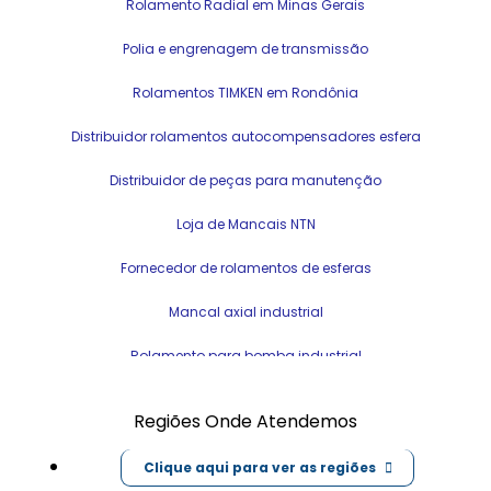
Rolamento Radial em Minas Gerais
Polia e engrenagem de transmissão
Rolamentos TIMKEN em Rondônia
Distribuidor rolamentos autocompensadores esfera
Distribuidor de peças para manutenção
Loja de Mancais NTN
Fornecedor de rolamentos de esferas
Mancal axial industrial
Rolamento para bomba industrial
Engrenagens de grande porte industrial
Regiões Onde Atendemos
Distribuidor de rolamento ferroviário
Clique aqui para ver as regiões
Loja de Rolamentos SKF em Macapá