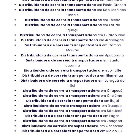
Rolamentos NTN no Rio Grande do Sul
Distribuidora de correia transportadora
em Ponta Grossa
Distribuidora de correia transportadora
em São José dos
Loja de Mancais NSK
Pinhais
Distribuidora de correia transportadora
em Toledo
Distribuidora de correia transportadora
Distribuidor de Mancais de apoio
em Foz do
Iguaçu
Distribuidora de correia transportadora
em Guarapuava
Rolamentos de Deslizamento em Minas Gerais
Distribuidora de correia transportadora
em Arapongas
Distribuidora de correia transportadora
em Campo
Rolamentos de rolos cônicos
Mourão
Distribuidora de correia transportadora
em Apucarana
Distribuidora de correia transportadora
em Santa
Rolamentos industriais onde adquirir
catarina
Distribuidora de correia transportadora
em Joinville
Mancal NSK é bom
Distribuidora de correia transportadora
em Blumenau
Distribuidora de correia transportadora
em Jaraguá do
Adquirir Rolamento para moinho
Sul
Distribuidora de correia transportadora
em Chapecó
Distribuidora de correia transportadora
em Criciúma
Catálogo de Mancais em Macapá
Distribuidora de correia transportadora
em Itajaí
Distribuidora de correia transportadora
em Brusque
Distribuidora de mancais e rolamentos
Distribuidora de correia transportadora
em São José
Distribuidora de correia transportadora
em Lages
Mancal Radial no Espírito Santo
Distribuidora de correia transportadora
em Joaçaba
Distribuidora de correia transportadora
em Concórdia
Distribuidora de correia transportadora
em Rio do Sul
Tipos de Mancais e Suas Aplicações em Roraima