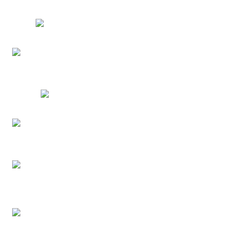
Distribuidor de SKF
Mancal de rolamento
industrial
Ferramentas SKF
Mancal para tambor
revestido
Empresa de rolamento
industrial em Sergipe
Fornecedor de Mancais
para máquinas