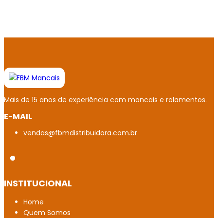
Mancais TIMKEN industriais
Axial de Esferas em Roraima no Tocantins
Mancais de Deslizamento em Belém
Rolamento de alta precisão em Belém
Mancais NSK em Minas Gerais
Mais de 15 anos de experiência com mancais e rolamentos.
E-MAIL
Empresa de rolamento de rolo em Belém
vendas@fbmdistribuidora.com.br
Rolamento autocompensador de esferas
Distribuidor de SKF em Boa Vista
Rolamento em inox distribuidor
INSTITUCIONAL
Conjunto autocompensador
Home
Quem Somos
Loja de Rolamentos NSK Macapá