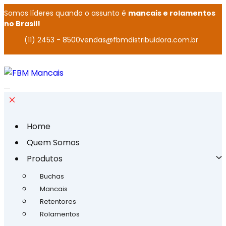
Somos líderes quando o assunto é
mancais e rolamentos
no Brasil!
(11) 2453 - 8500
vendas@fbmdistribuidora.com.br
Home
Quem Somos
Produtos
Buchas
Mancais
Retentores
Rolamentos