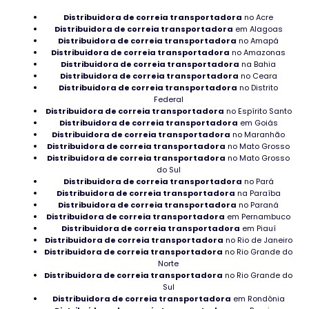
Distribuidora de correia transportadora
no Acre
Rolamento para ventilador industrial
Distribuidora de correia transportadora
em Alagoas
Distribuidora de correia transportadora
no Amapá
Distribuidora de correia transportadora
Tipo de Mancais em Roraima
no Amazonas
Distribuidora de correia transportadora
na Bahia
Distribuidora de correia transportadora
no Ceara
Mancal para tambor revestido
Distribuidora de correia transportadora
no Distrito
Federal
Comprar Rolamento para ventilador industrial
Distribuidora de correia transportadora
no Espírito Santo
Distribuidora de correia transportadora
em Goiás
Distribuidora de correia transportadora
no Maranhão
Distribuidor de Rolamentos para pedreira
Distribuidora de correia transportadora
no Mato Grosso
Distribuidora de correia transportadora
no Mato Grosso
Distribuidor rolamentos manutenção
do Sul
Distribuidora de correia transportadora
no Pará
Rolamentos baratos de 2° linha
Distribuidora de correia transportadora
na Paraíba
Distribuidora de correia transportadora
no Paraná
Distribuidora de correia transportadora
em Pernambuco
Mancal Industrial em Roraima
Distribuidora de correia transportadora
em Piauí
Distribuidora de correia transportadora
no Rio de Janeiro
Rolamento para indústria de celulose
Distribuidora de correia transportadora
no Rio Grande do
Norte
Tipo de Rolamentos em Roraima
Distribuidora de correia transportadora
no Rio Grande do
Sul
Distribuidora de correia transportadora
em Rondônia
Rolamentos Autocompensadores de esferas em