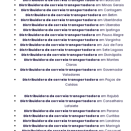
Rolamentos para colheitadeiras à venda
Distribuidora de correia transportadora
em Minas Gerais
Distribuidora de correia transportadora
em Contagem
Distribuidora de correia transportadora
em Betim
Adquirir Rolamentso de boa qualidade em Goiânia
Distribuidora de correia transportadora
em Uberlândia
Distribuidora de correia transportadora
em Uberaba
Rolamento para uso ferroviário
Distribuidora de correia transportadora
em Ipatinga
Distribuidora de correia transportadora
em Pouso Alegre
Rolamento Autocompensador em Rondônia
Distribuidora de correia transportadora
em Varginha
Distribuidora de correia transportadora
em Juiz de Fora
Distribuidora de correia transportadora
em Sete Lagoas
Rolamento de boa qualidade industrial
Distribuidora de correia transportadora
em Divinópolis
Distribuidora de correia transportadora
em Montes
Mancais NSK em Rondônia
Claros
Distribuidora de correia transportadora
em Governador
Mancal Autocompensador no Tocantins
Valadares
Distribuidora de correia transportadora
em Poços de
Caldas
Rolamento para maromba
Distribuidora de correia transportadora
em Itajubá
Rolamento para CNC distribuidor
Distribuidora de correia transportadora
em Conselheiro
Lafaiete
Peças de manutenção de máquina
Distribuidora de correia transportadora
em Parana
Distribuidora de correia transportadora
em Curitiba
Distribuidor de peças para compressor
Distribuidora de correia transportadora
em Londrina
Distribuidora de correia transportadora
em Maringá
Distribuidora de correia transportadora
em Cascavel