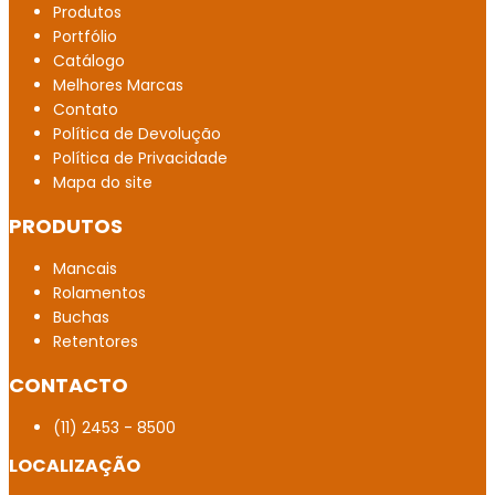
Produtos
Rolamentos de alta precisão
Portfólio
Catálogo
Rolamento com garantia em Belém
Melhores Marcas
Contato
Mancal FBM
Política de Devolução
Política de Privacidade
Distribuidor autorizado SKF
Mapa do site
Rolamento Axial em Macapá
PRODUTOS
Rolamento com garantia no Tocantins
Mancais
Rolamentos
Rolamentos para centro de usinagem CNC
Buchas
Retentores
Distribuidor Peças para tornearia mecânica
CONTACTO
Rolamentos para manutenção de máquinas ROMI
(11) 2453 - 8500
Distribuidor de Rolamento de rolos cônicos no
LOCALIZAÇÃO
Tocantins